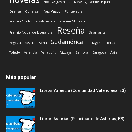
Novelas Juveniles
Novelas Juveniles España
País Vasco
Orense
Ourense
Pontevedra
Premio Ciudad de Salamanca
Premio Minotauro
Reseña
Premio Nobel de Literatura
Salamanca
Sudamérica
Segovia
Sevilla
Soria
Tarragona
Teruel
Toledo
Valencia
Valladolid
Vizcaya
Zamora
Zaragoza
Ávila
Más popular
Libros Valencia (Comunidad Valenciana, ES)
Libros Asturias (Principado de Asturias, ES)