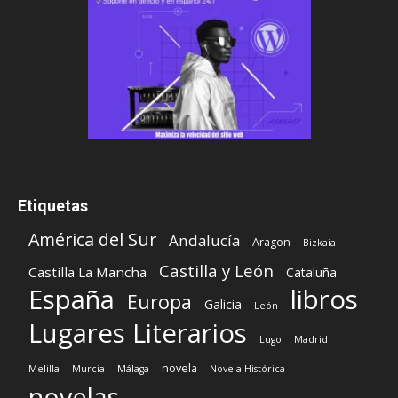
Etiquetas
América del Sur
Andalucía
Aragon
Bizkaia
Castilla y León
Castilla La Mancha
Cataluña
España
libros
Europa
Galicia
León
Lugares Literarios
Lugo
Madrid
novela
Melilla
Murcia
Málaga
Novela Histórica
novelas