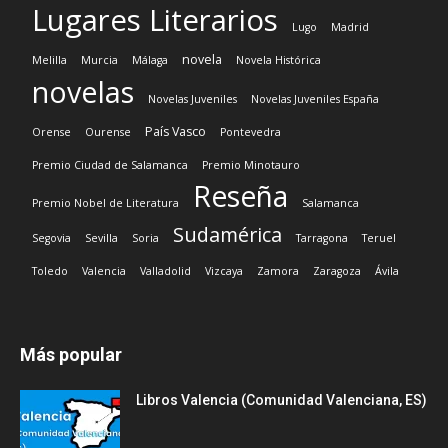
Lugares Literarios
Lugo
Madrid
novela
Melilla
Murcia
Málaga
Novela Histórica
novelas
Novelas Juveniles
Novelas Juveniles España
País Vasco
Orense
Ourense
Pontevedra
Premio Ciudad de Salamanca
Premio Minotauro
Reseña
Premio Nobel de Literatura
Salamanca
Sudamérica
Segovia
Sevilla
Soria
Tarragona
Teruel
Toledo
Valencia
Valladolid
Vizcaya
Zamora
Zaragoza
Ávila
Más popular
Libros Valencia (Comunidad Valenciana, ES)