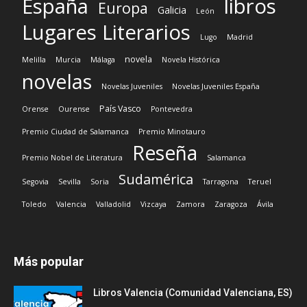
España
libros
Europa
Galicia
León
Lugares Literarios
Lugo
Madrid
novela
Melilla
Murcia
Málaga
Novela Histórica
novelas
Novelas Juveniles
Novelas Juveniles España
País Vasco
Orense
Ourense
Pontevedra
Premio Ciudad de Salamanca
Premio Minotauro
Reseña
Premio Nobel de Literatura
Salamanca
Sudamérica
Segovia
Sevilla
Soria
Tarragona
Teruel
Toledo
Valencia
Valladolid
Vizcaya
Zamora
Zaragoza
Ávila
Más popular
Libros Valencia (Comunidad Valenciana, ES)