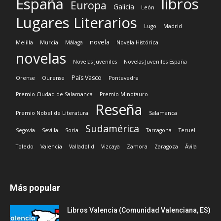
España
libros
Europa
Galicia
León
Lugares Literarios
Lugo
Madrid
novela
Melilla
Murcia
Málaga
Novela Histórica
novelas
Novelas Juveniles
Novelas Juveniles España
País Vasco
Orense
Ourense
Pontevedra
Premio Ciudad de Salamanca
Premio Minotauro
Reseña
Premio Nobel de Literatura
Salamanca
Sudamérica
Segovia
Sevilla
Soria
Tarragona
Teruel
Toledo
Valencia
Valladolid
Vizcaya
Zamora
Zaragoza
Ávila
Más popular
Libros Valencia (Comunidad Valenciana, ES)