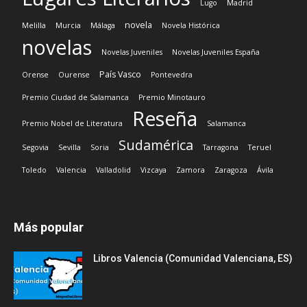
Lugo
Madrid
novela
Melilla
Murcia
Málaga
Novela Histórica
novelas
Novelas Juveniles
Novelas Juveniles España
País Vasco
Orense
Ourense
Pontevedra
Premio Ciudad de Salamanca
Premio Minotauro
Reseña
Premio Nobel de Literatura
Salamanca
Sudamérica
Segovia
Sevilla
Soria
Tarragona
Teruel
Toledo
Valencia
Valladolid
Vizcaya
Zamora
Zaragoza
Ávila
Más popular
Libros Valencia (Comunidad Valenciana, ES)