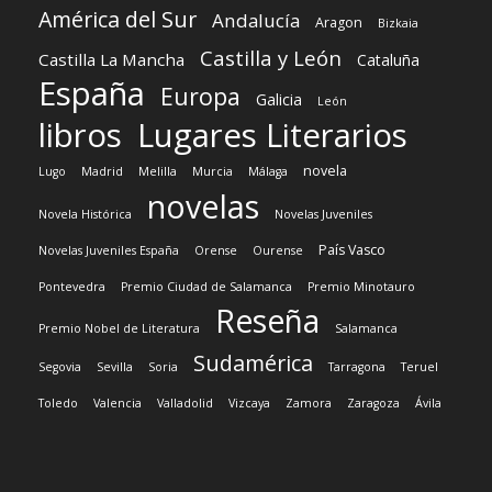
América del Sur
Andalucía
Aragon
Bizkaia
Castilla y León
Castilla La Mancha
Cataluña
España
Europa
Galicia
León
libros
Lugares Literarios
novela
Lugo
Madrid
Melilla
Murcia
Málaga
novelas
Novela Histórica
Novelas Juveniles
País Vasco
Novelas Juveniles España
Orense
Ourense
Pontevedra
Premio Ciudad de Salamanca
Premio Minotauro
Reseña
Premio Nobel de Literatura
Salamanca
Sudamérica
Segovia
Sevilla
Soria
Tarragona
Teruel
Toledo
Valencia
Valladolid
Vizcaya
Zamora
Zaragoza
Ávila