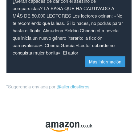
¿Serán capaces de dar con el asesino de
comparsistas? LA SAGA QUE HA CAUTIVADO A
MÁS DE 50.000 LECTORES Los lectores opinan: «No
te recomiendo que la leas. Si lo haces, no podrás parar
hasta el final». Almudena Roldán Chacón «La novela
que inicia un nuevo género literario: la ficción
carnavalesca». Chema García «Lector cobarde no
conquista mujer bonita». El autor
Más información
*Sugerencia enviada por
@allendloslibros