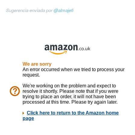
Sugerencia enviada por
@almajefi