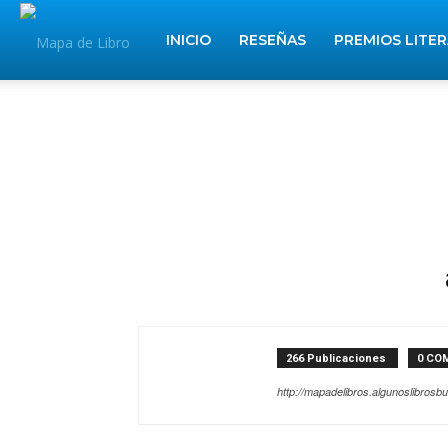
Mapa
INICIO
RESEÑAS
PREMIOS LITE
de
Libros
266 Publicaciones
0 CO
http://mapadelibros.algunoslibros