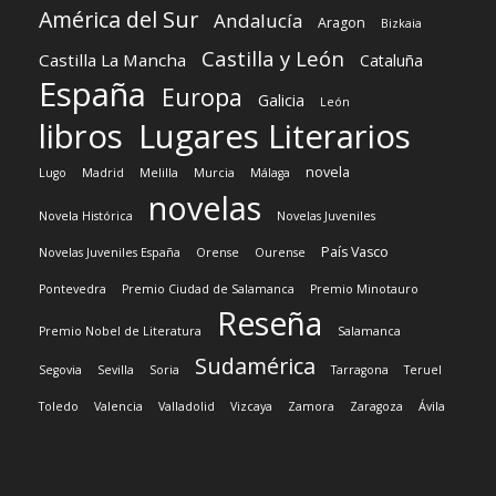
América del Sur
Andalucía
Aragon
Bizkaia
Castilla y León
Castilla La Mancha
Cataluña
España
Europa
Galicia
León
libros
Lugares Literarios
novela
Lugo
Madrid
Melilla
Murcia
Málaga
novelas
Novela Histórica
Novelas Juveniles
País Vasco
Novelas Juveniles España
Orense
Ourense
Pontevedra
Premio Ciudad de Salamanca
Premio Minotauro
Reseña
Premio Nobel de Literatura
Salamanca
Sudamérica
Segovia
Sevilla
Soria
Tarragona
Teruel
Toledo
Valencia
Valladolid
Vizcaya
Zamora
Zaragoza
Ávila