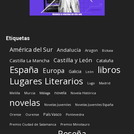
Etiquetas
América del Sur
Andalucía
Aragon
Bizkaia
Castilla y León
Castilla La Mancha
Cataluña
España
libros
Europa
Galicia
León
Lugares Literarios
Lugo
Madrid
novela
Melilla
Murcia
Málaga
Novela Histórica
novelas
Novelas Juveniles
Novelas Juveniles España
País Vasco
Orense
Ourense
Pontevedra
Premio Ciudad de Salamanca
Premio Minotauro
Reseña