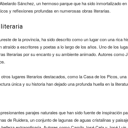
Abelardo Sánchez, un hermoso parque que ha sido inmortalizado en la l
cos y reflexiones profundas en numerosas obras literarias.
literaria
ureste de la provincia, ha sido descrito como un lugar con una rica hi
n atraído a escritores y poetas a lo largo de los años. Uno de los l
as literarias por su encanto y su ambiente animado. Autores como 
os.
tros lugares literarios destacados, como la Casa de los Picos, una a
ectura única y su historia han dejado una profunda huella en la literatu
presionantes parajes naturales que han sido fuente de inspiración p
s de Ruidera, un conjunto de lagunas de aguas cristalinas y paisajes
e belleza extraordinaria. Autores como Camilo José Cela y José Luis