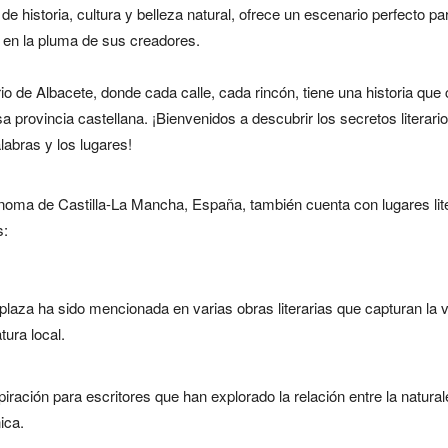
e historia, cultura y belleza natural, ofrece un escenario perfecto par
 en la pluma de sus creadores.
 de Albacete, donde cada calle, cada rincón, tiene una historia que c
provincia castellana. ¡Bienvenidos a descubrir los secretos literari
labras y los lugares!
noma de Castilla-La Mancha, España, también cuenta con lugares liter
s:
laza ha sido mencionada en varias obras literarias que capturan la v
tura local.
iración para escritores que han explorado la relación entre la natura
ica.