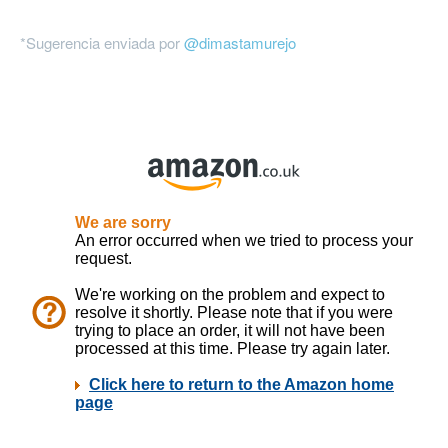
*Sugerencia enviada por
@dimastamurejo