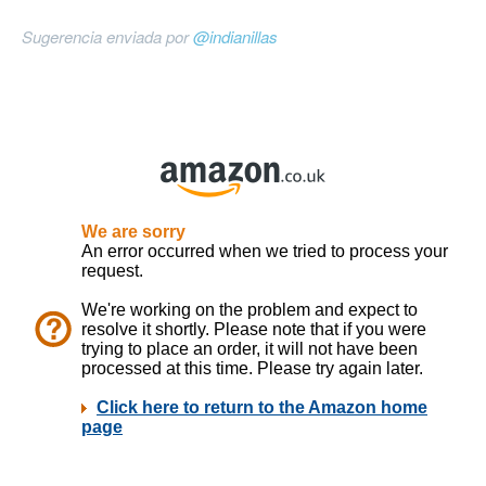
Sugerencia enviada por
@indianillas