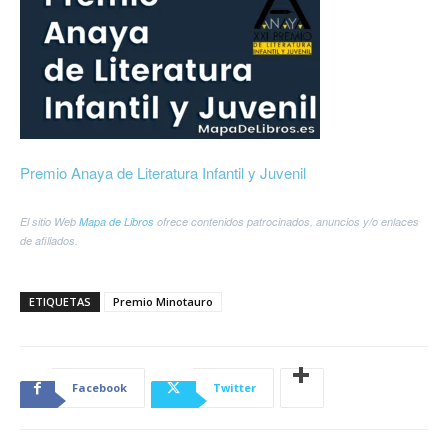
Premio Anaya de Literatura Infantil y Juvenil
El sitio Web
Mapa de Libros
ofrece contenidos patrocinados, anuncios y/o enlaces
de afiliados.
ETIQUETAS
Premio Minotauro
Facebook
Twitter