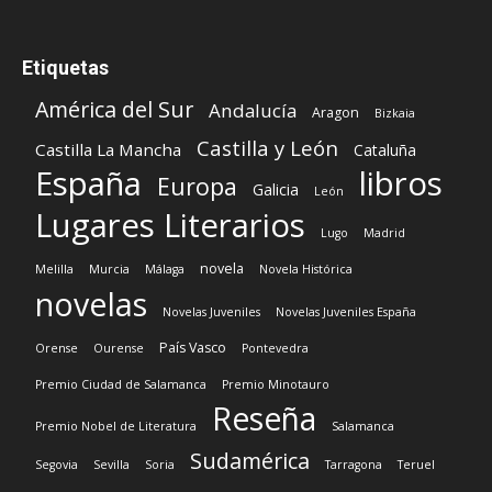
Etiquetas
América del Sur
Andalucía
Aragon
Bizkaia
Castilla y León
Castilla La Mancha
Cataluña
España
libros
Europa
Galicia
León
Lugares Literarios
Lugo
Madrid
novela
Melilla
Murcia
Málaga
Novela Histórica
novelas
Novelas Juveniles
Novelas Juveniles España
País Vasco
Orense
Ourense
Pontevedra
Premio Ciudad de Salamanca
Premio Minotauro
Reseña
Premio Nobel de Literatura
Salamanca
Sudamérica
Segovia
Sevilla
Soria
Tarragona
Teruel