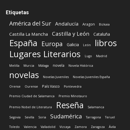
Etiquetas
América del Sur
Andalucía
Aragon
Bizkaia
Castilla y León
Castilla La Mancha
Cataluña
España
libros
Europa
Galicia
León
Lugares Literarios
Lugo
Madrid
novela
Melilla
Murcia
Málaga
Novela Histórica
novelas
Novelas Juveniles
Novelas Juveniles España
País Vasco
Orense
Ourense
Pontevedra
Premio Ciudad de Salamanca
Premio Minotauro
Reseña
Premio Nobel de Literatura
Salamanca
Sudamérica
Segovia
Sevilla
Soria
Tarragona
Teruel
Toledo
Valencia
Valladolid
Vizcaya
Zamora
Zaragoza
Ávila