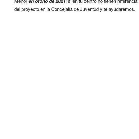
Menor
en otoño de 2021
; si en tu centro no tienen referenc
del proyecto en la Concejalía de Juventud y te ayudaremos.