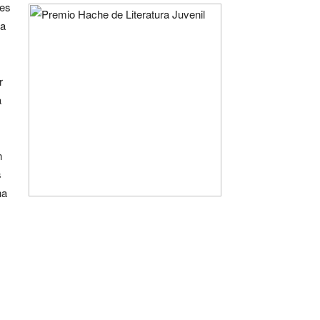
tes
ra
r
a
n
s
na