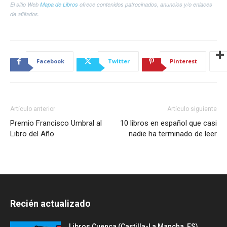
El sitio Web
Mapa de Libros
ofrece contenidos patrocinados, anuncios y/o enlaces
de afiliados.
Facebook
Twitter
Pinterest
Artículo anterior
Artículo siguiente
Premio Francisco Umbral al
10 libros en español que casi
Libro del Año
nadie ha terminado de leer
Recién actualizado
Libros Cuenca (Castilla-La Mancha, ES)