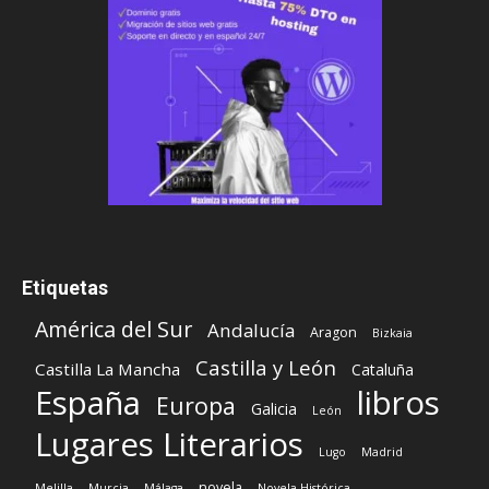
Etiquetas
América del Sur
Andalucía
Aragon
Bizkaia
Castilla y León
Castilla La Mancha
Cataluña
España
libros
Europa
Galicia
León
Lugares Literarios
Lugo
Madrid
novela
Melilla
Murcia
Málaga
Novela Histórica