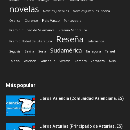
novelas
Novelas Juveniles
Novelas Juveniles España
País Vasco
Orense
Ourense
Pontevedra
Premio Ciudad de Salamanca
Premio Minotauro
Reseña
Premio Nobel de Literatura
Salamanca
Sudamérica
Segovia
Sevilla
Soria
Tarragona
Teruel
Toledo
Valencia
Valladolid
Vizcaya
Zamora
Zaragoza
Ávila
Más popular
Libros Valencia (Comunidad Valenciana, ES)
Libros Asturias (Principado de Asturias, ES)