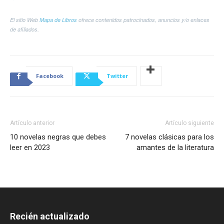
El sitio Web
Mapa de Libros
ofrece contenidos patrocinados, anuncios y/o enlaces
de afiliados.
Facebook
Twitter
Artículo anterior
Artículo siguiente
10 novelas negras que debes
7 novelas clásicas para los
leer en 2023
amantes de la literatura
Recién actualizado