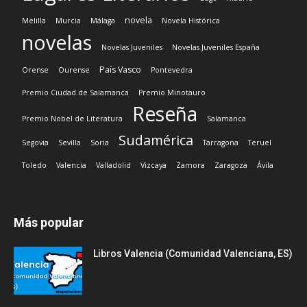
novela
Melilla
Murcia
Málaga
Novela Histórica
novelas
Novelas Juveniles
Novelas Juveniles España
País Vasco
Orense
Ourense
Pontevedra
Premio Ciudad de Salamanca
Premio Minotauro
Reseña
Premio Nobel de Literatura
Salamanca
Sudamérica
Segovia
Sevilla
Soria
Tarragona
Teruel
Toledo
Valencia
Valladolid
Vizcaya
Zamora
Zaragoza
Ávila
Más popular
Libros Valencia (Comunidad Valenciana, ES)