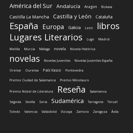
América del Sur
Andalucía
Aragon
Bizkaia
Castilla y León
Castilla La Mancha
Cataluña
España
libros
Europa
Galicia
León
Lugares Literarios
Lugo
Madrid
novela
Melilla
Murcia
Málaga
Novela Histórica
novelas
Novelas Juveniles
Novelas Juveniles España
País Vasco
Orense
Ourense
Pontevedra
Premio Ciudad de Salamanca
Premio Minotauro
Reseña
Premio Nobel de Literatura
Salamanca
Sudamérica
Segovia
Sevilla
Soria
Tarragona
Teruel
Toledo
Valencia
Valladolid
Vizcaya
Zamora
Zaragoza
Ávila