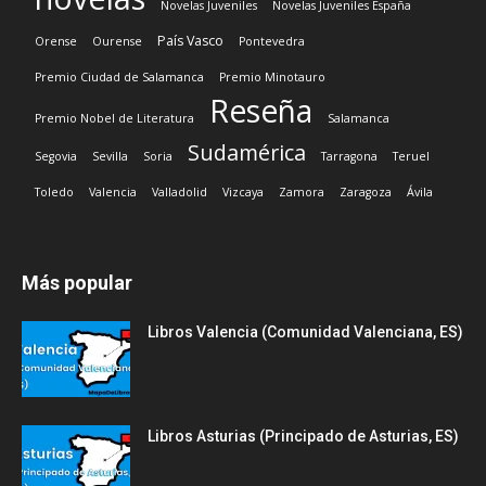
Novelas Juveniles
Novelas Juveniles España
País Vasco
Orense
Ourense
Pontevedra
Premio Ciudad de Salamanca
Premio Minotauro
Reseña
Premio Nobel de Literatura
Salamanca
Sudamérica
Segovia
Sevilla
Soria
Tarragona
Teruel
Toledo
Valencia
Valladolid
Vizcaya
Zamora
Zaragoza
Ávila
Más popular
Libros Valencia (Comunidad Valenciana, ES)
Libros Asturias (Principado de Asturias, ES)