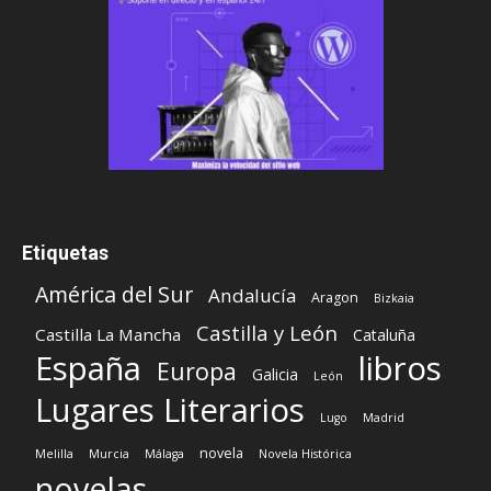
Etiquetas
América del Sur
Andalucía
Aragon
Bizkaia
Castilla y León
Castilla La Mancha
Cataluña
España
libros
Europa
Galicia
León
Lugares Literarios
Lugo
Madrid
novela
Melilla
Murcia
Málaga
Novela Histórica
novelas