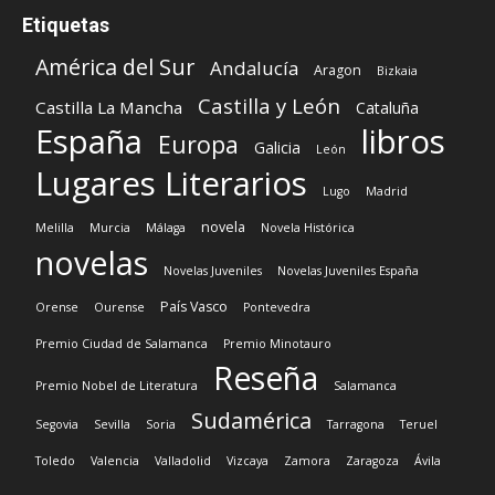
Etiquetas
América del Sur
Andalucía
Aragon
Bizkaia
Castilla y León
Castilla La Mancha
Cataluña
España
libros
Europa
Galicia
León
Lugares Literarios
Lugo
Madrid
novela
Melilla
Murcia
Málaga
Novela Histórica
novelas
Novelas Juveniles
Novelas Juveniles España
País Vasco
Orense
Ourense
Pontevedra
Premio Ciudad de Salamanca
Premio Minotauro
Reseña
Premio Nobel de Literatura
Salamanca
Sudamérica
Segovia
Sevilla
Soria
Tarragona
Teruel
Toledo
Valencia
Valladolid
Vizcaya
Zamora
Zaragoza
Ávila