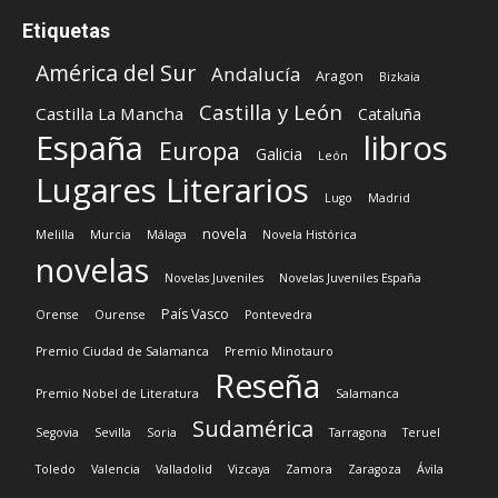
Etiquetas
América del Sur
Andalucía
Aragon
Bizkaia
Castilla y León
Castilla La Mancha
Cataluña
España
libros
Europa
Galicia
León
Lugares Literarios
Lugo
Madrid
novela
Melilla
Murcia
Málaga
Novela Histórica
novelas
Novelas Juveniles
Novelas Juveniles España
País Vasco
Orense
Ourense
Pontevedra
Premio Ciudad de Salamanca
Premio Minotauro
Reseña
Premio Nobel de Literatura
Salamanca
Sudamérica
Segovia
Sevilla
Soria
Tarragona
Teruel
Toledo
Valencia
Valladolid
Vizcaya
Zamora
Zaragoza
Ávila